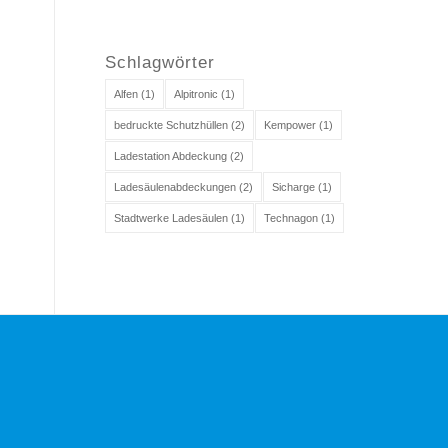
Schlagwörter
Alfen
(1)
Alpitronic
(1)
bedruckte Schutzhüllen
(2)
Kempower
(1)
Ladestation Abdeckung
(2)
Ladesäulenabdeckungen
(2)
Sicharge
(1)
Stadtwerke Ladesäulen
(1)
Technagon
(1)