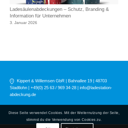
Ladesäulenabdeckungen – Schutz, Branding &
Information für Unternehmen
3. Januar 2026
Kippert & Willemsen GbR | Bahnallee 19 | 48703
Stadtlohn | +49(0) 25 63 / 969 34-28 |
info@ladestation-
abdeckung.de
Diese Seite verwendet Cookies. Mit der Weiternutzung der Seite,
stimmst du die Verwendung von Cookies zu.